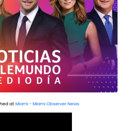
ished at
Miami - Miami Observer News