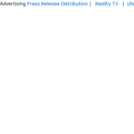
Advertising
Press Release Distribution
|
Reality TV
|
Li
Skip
to
content