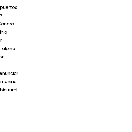
opuertos
o?
 Sonora
inia
r
 alpino
or
renunciar
femenino
ia rural